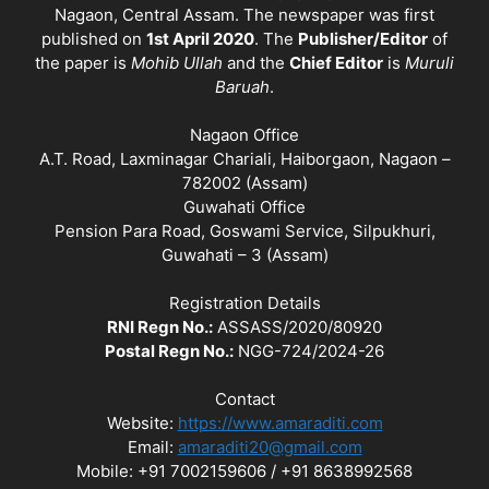
Nagaon, Central Assam. The newspaper was first
published on
1st April 2020
. The
Publisher/Editor
of
the paper is
Mohib Ullah
and the
Chief Editor
is
Muruli
Baruah
.
Nagaon Office
A.T. Road, Laxminagar Chariali, Haiborgaon, Nagaon –
782002 (Assam)
Guwahati Office
Pension Para Road, Goswami Service, Silpukhuri,
Guwahati – 3 (Assam)
Registration Details
RNI Regn No.:
ASSASS/2020/80920
Postal Regn No.:
NGG-724/2024-26
Contact
Website:
https://www.amaraditi.com
Email:
amaraditi20@gmail.com
Mobile: +91 7002159606 / +91 8638992568