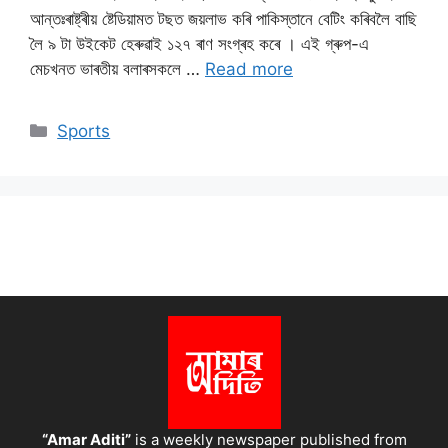
আন্তঃৰাষ্ট্ৰীয় ষ্টেডিয়ামত টছত জয়লাভ কৰি পাকিস্তানে বেটিং কৰিবলৈ বাছি
লৈ ৯ টা উইকেট হেৰুৱাই ১২৭ ৰাণ সংগ্ৰহ কৰে । এই গ্ৰুপ-এ
মেচখনত ভাৰতীয় বলাৰসকলে …
Read more
Categories
Sports
“Amar Aditi”
is a weekly newspaper published from