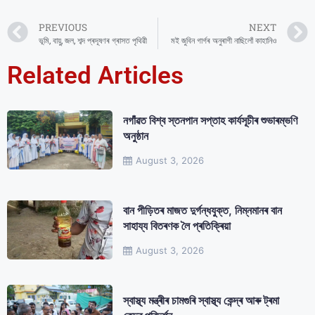
PREVIOUS
NEXT
ভূমি, বায়ু, জল, শব্দ প্ৰদূষণৰ গ্ৰাসত পৃথিৱী
মই জুবিন গাৰ্গৰ অনুৰাগী নাছিলোঁ কাহানিও
Related Articles
নগাঁৱত বিশ্ব স্তনপান সপ্তাহ কাৰ্যসূচীৰ শুভাৰম্ভণি
অনুষ্ঠান
August 3, 2026
বান পীড়িতৰ মাজত দুৰ্গন্ধযুক্ত, নিম্নমানৰ বান
সাহায্য বিতৰণক লৈ প্ৰতিক্ৰিয়া
August 3, 2026
স্বাস্থ্য মন্ত্ৰীৰ চামগুৰি স্বাস্থ্য কেন্দ্ৰ আৰু ট্ৰমা