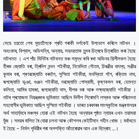
সেয়ে হয়তো শেষ মূহুৰ্তলৈকে প্ৰতি গৰাকী দৰ্শকেই উপভোগ কৰিলে নাটখন ।
অহংকাৰ, বিশ্বাস, অভিসন্ধি, অন্যায়, সহৃদয়তাক সুন্দৰ চিত্ৰৰে চিত্ৰায়িত কৰা হৈছে
নাটখনত । এশ পাঁচ মিনিটৰ নাটখনত মঞ্চ সমৃদ্ধ কৰি ৰখা অভিনয় শিল্পীসকল হৈছে
হীৰক জ্যোতি বৰা, ত্ৰিদিপ নন্দন শইকীয়া, নিবেদিতা গৌতম, চিৰঞ্জীৱ বাৎস্য, সঞ্জীৱ
কুমাৰ বৰা, প্ৰণৱজ্যোতি বৰদলৈ, সুস্মিতা শইকীয়া, মনস্বিতা গগৈ, ৰক্তিম নাথ,
ৰূপজ্যোতি ভূঞা, গুঞ্জন শইকীয়া, নৱজ্যোতি গোস্বামী, কৃষ্ণকমল বৰা, হেমন্ত
কলিতা, আমিৰ হামজা, ৰূপজ্যোতি দাস, দীপক বৰা আৰু লক্ষ্যজ্যোতি শইকীয়া ।
নাটৰ প্ৰযোজনা নিয়ন্ত্ৰকৰ ভূমিকাত আছিল দিলীপ শিৰোমণি লস্কৰ আৰু পৰিচালনা
সহযোগীৰ ভূমিকাত আছিল সুস্মিতা শইকীয়া । ভাৰত চৰকাৰৰ সাংস্কৃতিক মন্ত্ৰণালয়ৰ
অৰ্থ সাহাৰ্য্যৰে মঞ্চস্থ হোৱা এই নাটখন হৈছে অন্যায়ৰ পৃষ্ঠত ন্যায়ৰ এখন তয়াময়া
যুঁজ । সময়ৰ বালিত ৰৈ যোৱা চলনা আৰু কৌশলৰ কেইটিমান গহীন খোজ । যৰ্থাথতে
ই হৈছে – নিৰ্মল পৃথিৱীৰ পৰা অপশক্তি আঁতৰোৱাৰ আন এক বিদ্ৰোহ …।