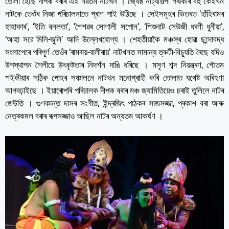
তোলা হৈছে দীপক বৰাৰ এই নৱতম নাটখন । জ্যেষ্ঠ নাট্যশিল্পী গৰাকীৰ বহু কেইখন
নাটকে তেওঁৰ নিজা পৰিচালনাতে প্ৰাণ পাই উঠিছে । সেইসমূহৰ ভিতৰত ‘হাঁহিৰামৰ
হাহাকাৰ’, ‘ইতি বনলতা’, ‘শৈশৱৰ সোণালী সপোন’, ‘শিশুনাট সেউজী ধৰণী ধুনীয়া’,
‘আহা সৱে মিলি-জুলি’ আদি উল্লেখযোগ্য । শেহতীয়াকৈ মঞ্চস্থ হোৱা ছন্দোবদ্ধ
সংলাপেৰে পৰিপূৰ্ণ তেওঁৰ ‘ৰামৰায়-বালীৰায়’ নাটখনত সামান্য ত্ৰুটী-বিচ্যুতি ৰৈছে যদিও
উপস্থাপন শৈলীয়ে উৎকৃষ্টতাৰ নিদৰ্শন দাঙি ধৰিছে । মসৃণ শব্দ নিয়ন্ত্ৰণ, গৌতম
শইকীয়াৰ সঠিক পোহৰ সঞ্চালনে নাটখন মনোগ্ৰাহী কৰি তোলাত যথেষ্ট অৰিহণা
আগবঢ়াইছে । ইয়াৰোপৰি পৰিচালক দীপক বৰাৰ মঞ্চ জ্যামিতিয়েও চৰাই তুলিলে নাটৰ
জেউতি । গুণকান্ত দাসৰ সংগীত, ইন্দ্ৰজিৎ পাঠকৰ সাজসজ্জা, প্ৰকাশ বৰা আৰু
নেত্ৰকমল বৰাৰ ৰূপসজ্জাও আছিল নাটৰ অন্যতম আকৰ্ষণ ।