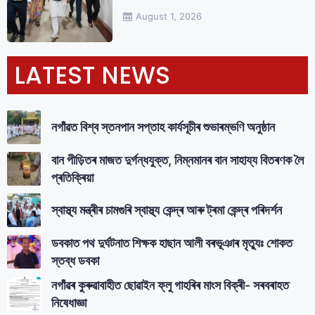
August 1, 2026
LATEST NEWS
নগাঁৱত বিশ্ব স্তনপান সপ্তাহ কাৰ্যসূচীৰ শুভাৰম্ভণি অনুষ্ঠান
বান পীড়িতৰ মাজত দুৰ্গন্ধযুক্ত, নিম্নমানৰ বান সাহায্য বিতৰণক লৈ
প্ৰতিক্ৰিয়া
স্বাস্থ্য মন্ত্ৰীৰ চামগুৰি স্বাস্থ্য কেন্দ্ৰ আৰু ট্ৰমা কেন্দ্ৰ পৰিদৰ্শন
ডবকাত পথ দুৰ্ঘটনাত শিক্ষক হাছান আলী বৰভূঞাৰ মৃত্যুঃ শোকত
স্তব্ধ ডবকা
নগাঁৱৰ কুৰুৱাবাহীত ছোৱাইন ফ্লু গাহৰিৰ মাংস বিক্ৰী- সৰবৰাহত
নিষেধাজ্ঞা