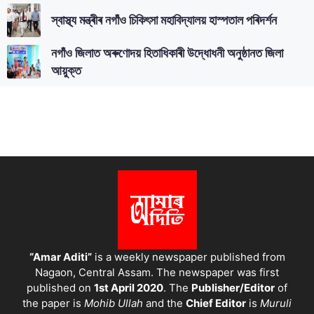
স্বাস্থ্য মন্ত্ৰীৰ নগাঁও চিকিৎসা মহাবিদ্যালয় হাস্পতাল পৰিদৰ্শন
নগাঁও জিলাত অৰুণোদয় হিতাধিকাৰী উদ্ধোধনী অনুষ্ঠানত জিলা
আয়ুক্ত
“Amar Aditi”
is a weekly newspaper published from
Nagaon, Central Assam. The newspaper was first
published on
1st April 2020
. The
Publisher/Editor
of
the paper is
Mohib Ullah
and the
Chief Editor
is
Muruli