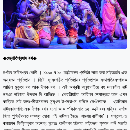
◆
জ্যোতিপ্ৰসাদ বৰা
◆
নগাঁৱৰ অবিনশ্বৰ গোষ্ঠী । ১৯৯০ ৰ ১০ অক্টোবৰত প্ৰতিষ্ঠা লাভ কৰা নাট্যচৰ্চাৰ এক
অন্যতম প্ৰতিষ্ঠান । যিটো সু-সংগঠিত প্ৰতিষ্ঠানৰ প্ৰতিষ্ঠাপক সভাপতি/সম্পাদক
আছিল মুকুতা বৰা আৰু দীপক বৰা । এই অগ্ৰণী অনুষ্ঠানটিয়ে বহু মননশীল নাট
নগঞা ৰাইজক উপহাৰ দি আহিছে । শেহতীয়াকৈ আহিনৰ শেষান্তত আন এখন
কাব্যিক নাট কলংপৰীয়াসকলৰ সন্মুখত উপস্থাপন কৰিলে তেওঁলোকে । খ্যাতিমান
নাট্যকাৰ-পৰিচালক দীপক বৰাৰ ৰচনা আৰু পৰিচালনাত ১৫ অক্টোবৰৰ সন্ধিয়া নগাঁও
জিলা পুথিভঁৰালত মঞ্চস্থ হোৱা এই নাটখন হৈছে ‘ৰামৰায়-বালীৰায়’ । সপ্তকাণ্ড
ৰামায়ণৰ কিষ্কিন্ধাৰ অংশক; মূলতঃ বালীবধৰ ঘটনাক নাট্যৰূপ প্ৰদান কৰি সজাই