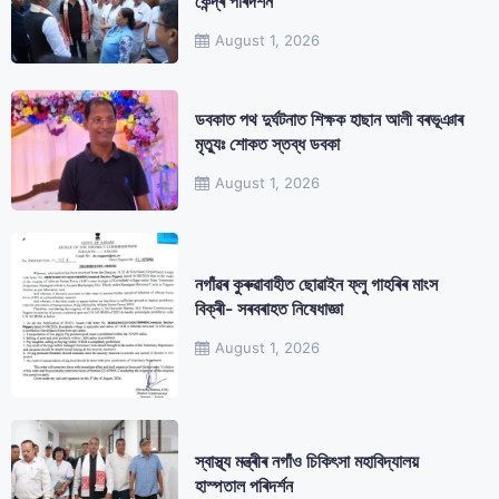
কেন্দ্ৰ পৰিদৰ্শন
August 1, 2026
ডবকাত পথ দুৰ্ঘটনাত শিক্ষক হাছান আলী বৰভূঞাৰ
মৃত্যুঃ শোকত স্তব্ধ ডবকা
August 1, 2026
নগাঁৱৰ কুৰুৱাবাহীত ছোৱাইন ফ্লু গাহৰিৰ মাংস
বিক্ৰী- সৰবৰাহত নিষেধাজ্ঞা
August 1, 2026
স্বাস্থ্য মন্ত্ৰীৰ নগাঁও চিকিৎসা মহাবিদ্যালয়
হাস্পতাল পৰিদৰ্শন