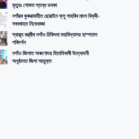
মৃত্যুঃ শোকত স্তব্ধ ডবকা
নগাঁৱৰ কুৰুৱাবাহীত ছোৱাইন ফ্লু গাহৰিৰ মাংস বিক্ৰী-
সৰবৰাহত নিষেধাজ্ঞা
স্বাস্থ্য মন্ত্ৰীৰ নগাঁও চিকিৎসা মহাবিদ্যালয় হাস্পতাল
পৰিদৰ্শন
নগাঁও জিলাত অৰুণোদয় হিতাধিকাৰী উদ্ধোধনী
অনুষ্ঠানত জিলা আয়ুক্ত