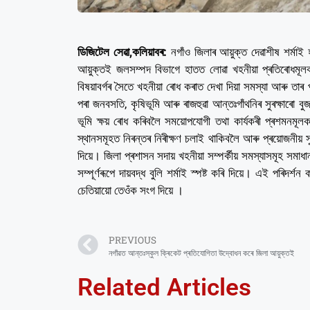
ডিজিটেল সেৱা,কলিয়াবৰ:
নগাঁও জিলাৰ আয়ুক্ত দেৱাশীষ শৰ্মাই হ
আয়ুক্ত‌ই জলসম্পদ বিভাগে হাতত লোৱা খহনীয়া প্ৰতিৰোধমূ
বিষয়াবৰ্গৰ সৈতে খহনীয়া ৰোধ কৰাত দেখা দিয়া সমস্যা আৰু ত
পৰা জনবসতি, কৃষিভূমি আৰু ৰাজহুৱা আন্তঃগাঁথনিৰ সুৰক্ষাৰো বু
ভূমি ক্ষয় ৰোধ কৰিবলৈ সময়োপযোগী তথা কাৰ্যকৰী প্ৰশমনমূল
স্থানসমূহত নিৰন্তৰ নিৰীক্ষণ চলাই থাকিবলৈ আৰু প্ৰয়োজনীয় সুৰ
দিয়ে। জিলা প্ৰশাসন সদায় খহনীয়া সম্পৰ্কীয় সমস্যাসমূহ সমাধান
সম্পূৰ্ণৰূপে দায়বদ্ধ বুলি শৰ্মাই স্পষ্ট কৰি দিয়ে। এই পৰ
চেতিয়ায়ো তেওঁক সংগ দিয়ে ।
PREVIOUS
নগাঁৱত আন্তঃস্কুল ক্ৰিকেট প্ৰতিযোগিতা উদ্বোধন কৰে জিলা আয়ুক্তই
Related Articles