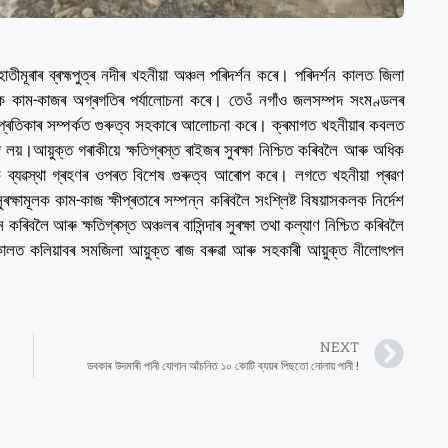
াতীমূৰাৰ ব্ৰহ্মপুত্ৰ নদীৰ খহনীয়া অঞ্চল পৰিদৰ্শন কৰে। পৰিদৰ্শন কালত জিলা
লক কাম-কাজৰ অগ্ৰগতিৰ পৰ্যালোচনা কৰে। তেওঁ নগাঁও জলসম্পদ সংমণ্ডলৰ
াৰ প্ৰতিকাৰ সম্পৰ্কত গুৰুত্ব সহকাৰে আলোচনা কৰে। ক্ৰমাগত খহনীয়াৰ কবলত
জ লয়।আয়ুক্ত গৰাকীয়ে ক্ষতিগ্ৰস্ত ৰাইজৰ সুৰক্ষা নিশ্চিত কৰিবলৈ আৰু অধিক
ক ব্যৱস্থা গ্ৰহণৰ ওপৰত বিশেষ গুৰুত্ব আৰোপ কৰে। লগতে খহনীয়া প্ৰৱণ
ক্ষামূলক কাম-কাজ ক্ষীপ্ৰতাৰে সম্পন্ন কৰিবলৈ সংশ্লিষ্ট বিষয়াসকলক নিৰ্দেশ
 কৰিবলৈ আৰু ক্ষতিগ্ৰস্ত অঞ্চলৰ বাসিন্দাৰ সুৰক্ষা তথা কল্যাণ নিশ্চিত কৰিবলৈ
িদৰ্শন কালত কলিয়াবৰ সমজিলা আয়ুক্ত ৰাজ বৰুৱা আৰু সহকাৰী আয়ুক্ত নীলোৎপল
NEXT
ডবকাৰ উদমাৰী পানী যোগান আঁচনিত ১০ কোটি ব্যয়ৰ পিছতো নোলায় পানী !