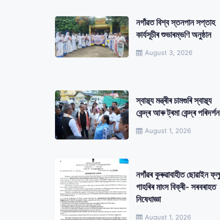
নগাঁৱত বিশ্ব স্তনপান সপ্তাহ
কাৰ্যসূচীৰ শুভাৰম্ভণি অনুষ্ঠান
August 3, 2026
স্বাস্থ্য মন্ত্ৰীৰ চামগুৰি স্বাস্থ্য
কেন্দ্ৰ আৰু ট্ৰমা কেন্দ্ৰ পৰিদৰ্শন
August 1, 2026
নগাঁৱৰ কুৰুৱাবাহীত ছোৱাইন ফ্লু
গাহৰিৰ মাংস বিক্ৰী- সৰবৰাহত
নিষেধাজ্ঞা
August 1, 2026